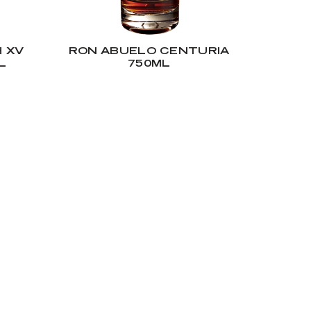
H XV
RON ABUELO CENTURIA
L
750ML