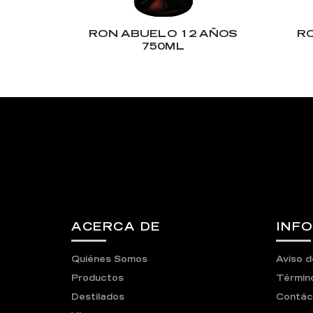
RON ABUELO 12 AÑOS
R
750ML
ACERCA DE
INF
Quiénes Somos
Aviso d
Productos
Término
Destilados
Contác