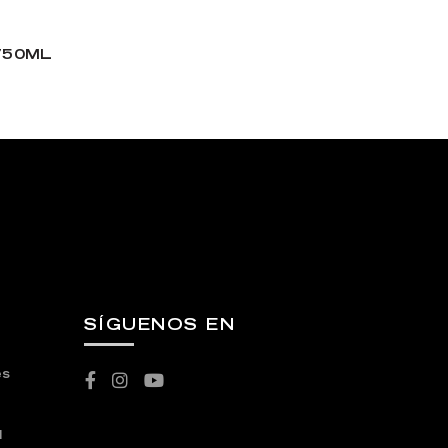
750ML
SÍGUENOS EN
es
l