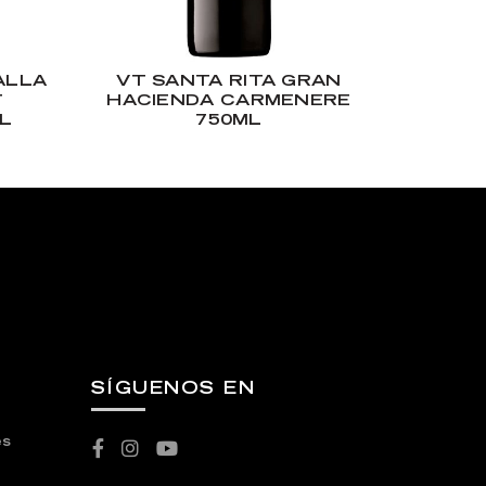
ALLA
VT SANTA RITA GRAN
VT SAN
T
HACIENDA CARMENERE
SAU
L
750ML
SÍGUENOS EN
es